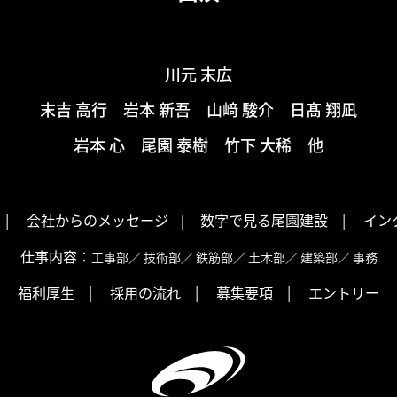
川元 末広
末吉 高行 岩本 新吾 山﨑 駿介 日髙 翔凪
岩本 心 尾園 泰樹 竹下 大稀 他
|
会社からのメッセージ
数字で見る尾園建設
|
イン
|
仕事内容：
工事部
／
技術部
／
鉄筋部
／
土木部
／
建築部
／
事務
福利厚生
|
採用の流れ
|
募集要項
|
エントリー