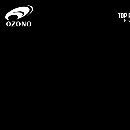
TOP 
ト