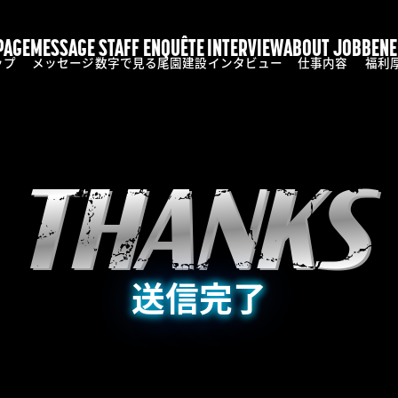
PAGE
MESSAGE
STAFF ENQUÊTE
INTERVIEW
ABOUT JOB
BENE
ップ
メッセージ
数字で見る尾園建設
インタビュー
仕事内容
福利
THANKS
送信完了